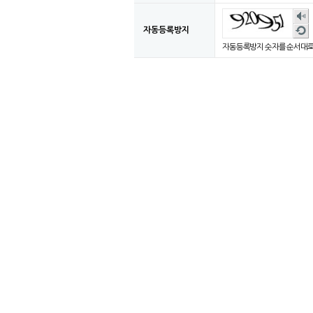
숫
자
새
자동등록방지
음
로
자동등록방지 숫자를 순서대로
성
고
듣
침
기